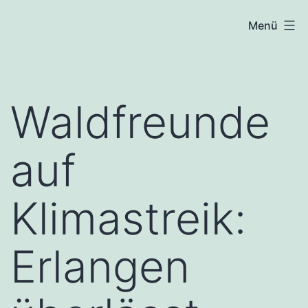
Zum
Waldfreunde
Menü
Inhalt
Spardorf
springen
Waldfreunde
auf
Klimastreik:
Erlangen