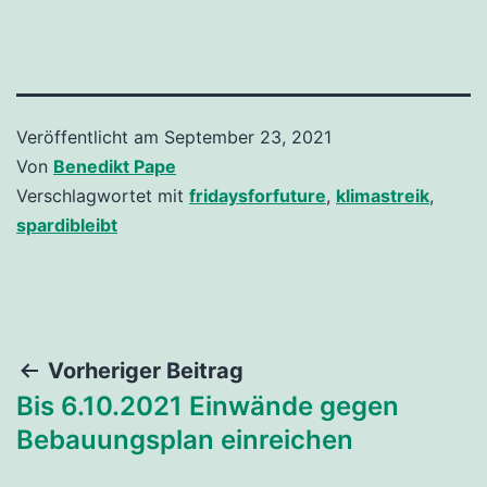
Veröffentlicht am
September 23, 2021
Von
Benedikt Pape
Kategorisiert
Verschlagwortet mit
fridaysforfuture
,
klimastreik
,
als
spardibleibt
Aktuelles
,
Veranstaltungen
,
Waldrettung
Grundschule
Beitragsnavigation
Vorheriger Beitrag
2021
Bis 6.10.2021 Einwände gegen
Bebauungsplan einreichen