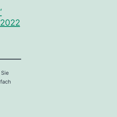
“
.2022
 Sie
nfach