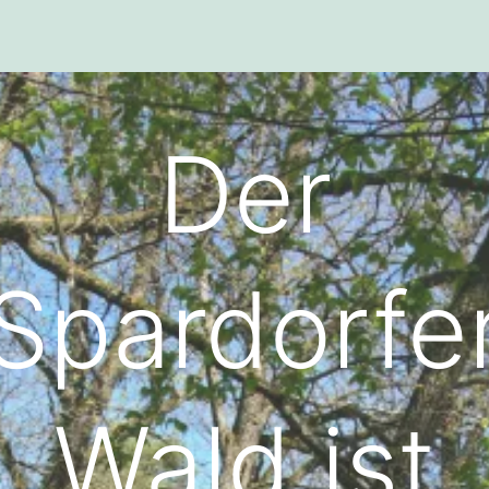
Der
Spardorfe
Wald ist