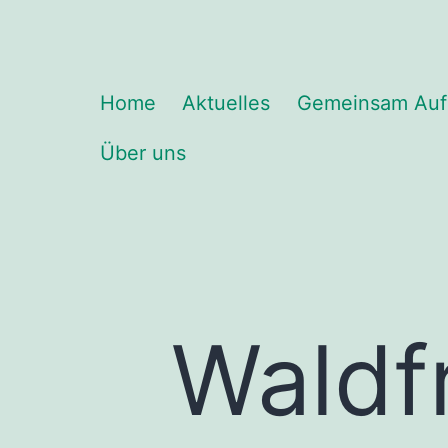
Zum
Inhalt
springen
Waldfr
Home
Aktuelles
Gemeinsam Au
Über uns
Spardo
Waldf