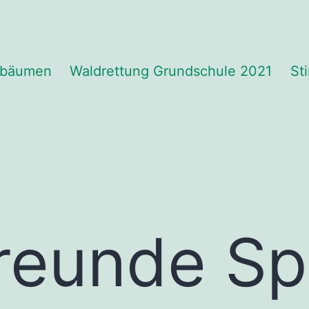
eunde
fbäumen
Waldrettung Grundschule 2021
St
rf
reunde Sp