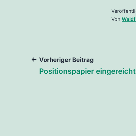
Veröffentl
Von
Waldf
Beitragsnaviga
Vorheriger Beitrag
Positionspapier eingereicht