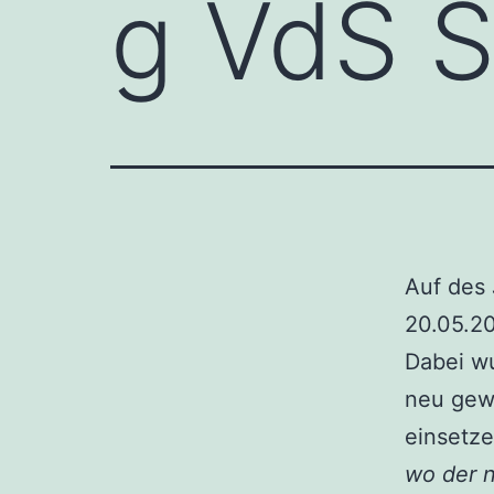
g VdS S
Auf des
20.05.2
Dabei wu
neu gewä
einsetze
wo der n