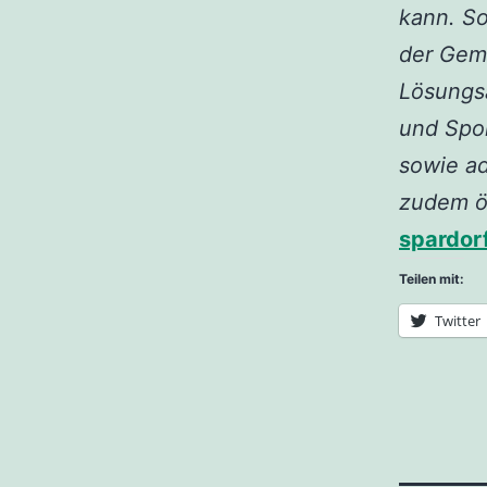
kann. So
der Geme
Lösungs
und Spor
sowie ad
zudem ök
spardor
Teilen mit:
Twitter