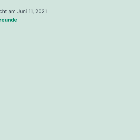
icht am
Juni 11, 2021
Kategorisiert
reunde
als
Aktuelles
,
Stimmen
,
Uncategorized
,
Waldrettung
tion
Grundschule
2021