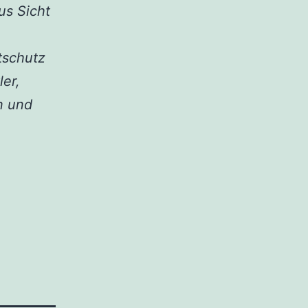
us Sicht
tschutz
er,
n und