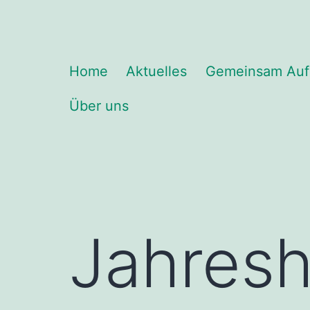
Zum
Inhalt
springen
Waldfreunde
Home
Aktuelles
Gemeinsam Au
Spardorf
Über uns
Jahres