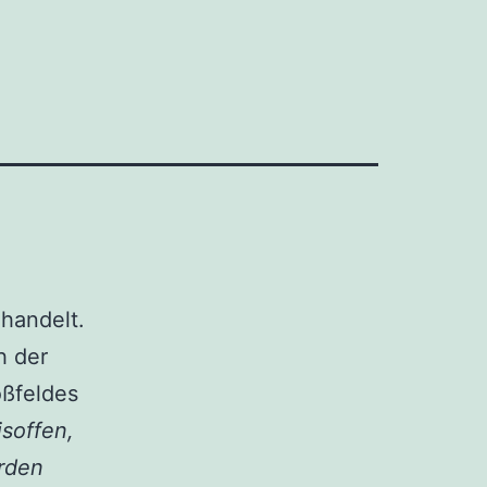
handelt.
h der
oßfeldes
soffen,
erden